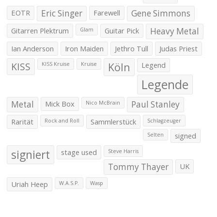
EOTR
Eric Singer
Farewell
Gene Simmons
Gitarren Plektrum
Guitar Pick
Heavy Metal
Glam
Ian Anderson
Iron Maiden
Jethro Tull
Judas Priest
KISS
Köln
Legend
KISS Kruise
Kruise
Legende
Metal
Mick Box
Paul Stanley
Nico McBrain
Rarität
Sammlerstück
Rock and Roll
Schlagzeuger
signed
Selten
signiert
stage used
Steve Harris
Tommy Thayer
UK
Uriah Heep
W.A.S.P.
Wasp