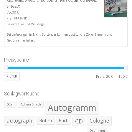
REO SPEEDWAGON "BUILDING THE BRIDGE" CD (HAND
SINGED)
75,00
€
zzgl.
VERSAND
Lieferzeit: ca. 3-4 Werktage
Bei Lieferungen in Nicht-EU-Länder können zusätzliche Zölle, Steuern und
Gebühren anfallen.
Preisspanne
Mi
Ma
FILTER
Preis:
20 €
—
150 €
Pr
Pr
Schlagwortsuche
Autogramm
50er
Adrian Smith
autograph
British
Buch
CD
Cologne
Drummer