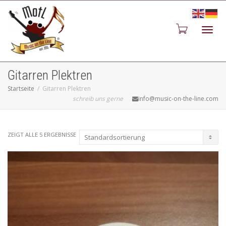
Toggl
Gitarren Plektren
Startseite
Gitarren Plektren
schreib uns gerne
info@music-on-the-line.com
navig
ZEIGT ALLE 5 ERGEBNISSE