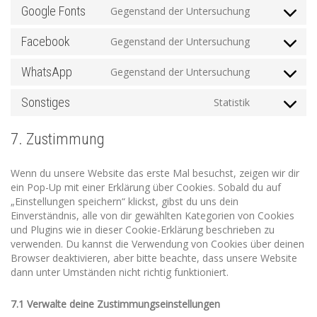
Google Fonts
Gegenstand der Untersuchung
service
Consent
automattic
to
Facebook
Gegenstand der Untersuchung
service
Consent
google-
to
WhatsApp
Gegenstand der Untersuchung
fonts
service
Consent
facebook
to
Sonstiges
Statistik
service
Consent
whatsapp
to
service
7. Zustimmung
sonstiges
Wenn du unsere Website das erste Mal besuchst, zeigen wir dir
ein Pop-Up mit einer Erklärung über Cookies. Sobald du auf
„Einstellungen speichern“ klickst, gibst du uns dein
Einverständnis, alle von dir gewählten Kategorien von Cookies
und Plugins wie in dieser Cookie-Erklärung beschrieben zu
verwenden. Du kannst die Verwendung von Cookies über deinen
Browser deaktivieren, aber bitte beachte, dass unsere Website
dann unter Umständen nicht richtig funktioniert.
7.1 Verwalte deine Zustimmungseinstellungen