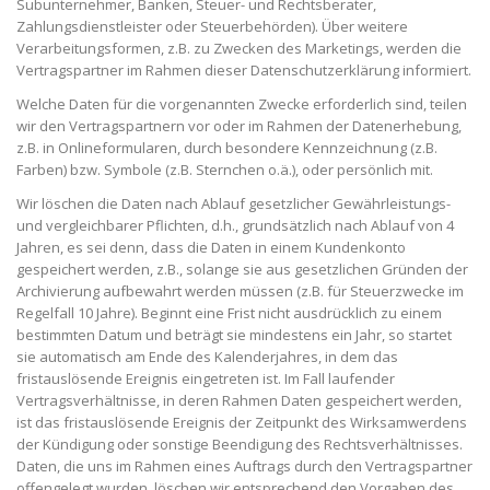
Subunternehmer, Banken, Steuer- und Rechtsberater,
Zahlungsdienstleister oder Steuerbehörden). Über weitere
Verarbeitungsformen, z.B. zu Zwecken des Marketings, werden die
Vertragspartner im Rahmen dieser Datenschutzerklärung informiert.
Welche Daten für die vorgenannten Zwecke erforderlich sind, teilen
wir den Vertragspartnern vor oder im Rahmen der Datenerhebung,
z.B. in Onlineformularen, durch besondere Kennzeichnung (z.B.
Farben) bzw. Symbole (z.B. Sternchen o.ä.), oder persönlich mit.
Wir löschen die Daten nach Ablauf gesetzlicher Gewährleistungs-
und vergleichbarer Pflichten, d.h., grundsätzlich nach Ablauf von 4
Jahren, es sei denn, dass die Daten in einem Kundenkonto
gespeichert werden, z.B., solange sie aus gesetzlichen Gründen der
Archivierung aufbewahrt werden müssen (z.B. für Steuerzwecke im
Regelfall 10 Jahre). Beginnt eine Frist nicht ausdrücklich zu einem
bestimmten Datum und beträgt sie mindestens ein Jahr, so startet
sie automatisch am Ende des Kalenderjahres, in dem das
fristauslösende Ereignis eingetreten ist. Im Fall laufender
Vertragsverhältnisse, in deren Rahmen Daten gespeichert werden,
ist das fristauslösende Ereignis der Zeitpunkt des Wirksamwerdens
der Kündigung oder sonstige Beendigung des Rechtsverhältnisses.
Daten, die uns im Rahmen eines Auftrags durch den Vertragspartner
offengelegt wurden, löschen wir entsprechend den Vorgaben des