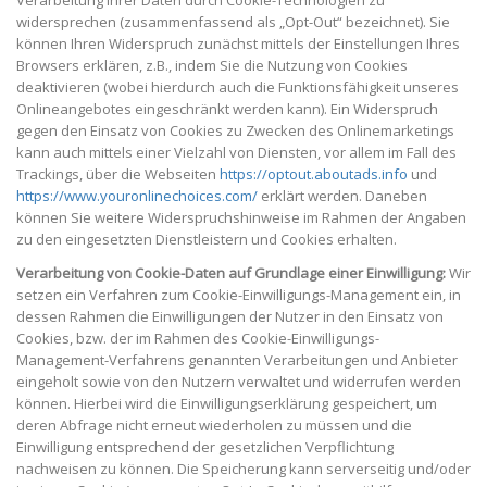
widersprechen (zusammenfassend als „Opt-Out“ bezeichnet). Sie
können Ihren Widerspruch zunächst mittels der Einstellungen Ihres
Browsers erklären, z.B., indem Sie die Nutzung von Cookies
deaktivieren (wobei hierdurch auch die Funktionsfähigkeit unseres
Onlineangebotes eingeschränkt werden kann). Ein Widerspruch
gegen den Einsatz von Cookies zu Zwecken des Onlinemarketings
kann auch mittels einer Vielzahl von Diensten, vor allem im Fall des
Trackings, über die Webseiten
https://optout.aboutads.info
und
https://www.youronlinechoices.com/
erklärt werden. Daneben
können Sie weitere Widerspruchshinweise im Rahmen der Angaben
zu den eingesetzten Dienstleistern und Cookies erhalten.
Verarbeitung von Cookie-Daten auf Grundlage einer Einwilligung:
Wir
setzen ein Verfahren zum Cookie-Einwilligungs-Management ein, in
dessen Rahmen die Einwilligungen der Nutzer in den Einsatz von
Cookies, bzw. der im Rahmen des Cookie-Einwilligungs-
Management-Verfahrens genannten Verarbeitungen und Anbieter
eingeholt sowie von den Nutzern verwaltet und widerrufen werden
können. Hierbei wird die Einwilligungserklärung gespeichert, um
deren Abfrage nicht erneut wiederholen zu müssen und die
Einwilligung entsprechend der gesetzlichen Verpflichtung
nachweisen zu können. Die Speicherung kann serverseitig und/oder