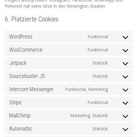
Pinterest hat seine Sitze in den Vereinigten Staaten
6. Platzierte Cookies
WordPress
Funktional
Consent
to
WooCommerce
Funktional
service
Consent
wordpress
to
Jetpack
Statistik
service
Consent
woocommer
to
Sourcebuster JS
Statistik
service
Consent
jetpack
to
Intercom Messenger
Funktional, Marketing
service
Consent
sourcebuste
to
Stripe
Funktional
js
service
Consent
intercom-
to
MailChimp
Marketing, Statistik
messenger
service
Consent
stripe
to
Automattic
Statistik
service
Consent
mailchimp
to