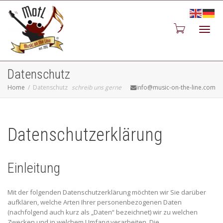
Toggl
Datenschutz
Home
Datenschutz
schreib uns gerne
info@music-on-the-line.com
navig
Datenschutzerklärung
Einleitung
Mit der folgenden Datenschutzerklärung möchten wir Sie darüber
aufklären, welche Arten Ihrer personenbezogenen Daten
(nachfolgend auch kurz als „Daten“ bezeichnet) wir zu welchen
Zwecken und in welchem Umfang verarbeiten. Die