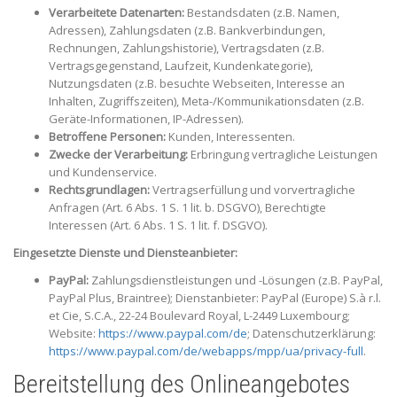
Verarbeitete Datenarten:
Bestandsdaten (z.B. Namen,
Adressen), Zahlungsdaten (z.B. Bankverbindungen,
Rechnungen, Zahlungshistorie), Vertragsdaten (z.B.
Vertragsgegenstand, Laufzeit, Kundenkategorie),
Nutzungsdaten (z.B. besuchte Webseiten, Interesse an
Inhalten, Zugriffszeiten), Meta-/Kommunikationsdaten (z.B.
Geräte-Informationen, IP-Adressen).
Betroffene Personen:
Kunden, Interessenten.
Zwecke der Verarbeitung:
Erbringung vertragliche Leistungen
und Kundenservice.
Rechtsgrundlagen:
Vertragserfüllung und vorvertragliche
Anfragen (Art. 6 Abs. 1 S. 1 lit. b. DSGVO), Berechtigte
Interessen (Art. 6 Abs. 1 S. 1 lit. f. DSGVO).
Eingesetzte Dienste und Diensteanbieter:
PayPal:
Zahlungsdienstleistungen und -Lösungen (z.B. PayPal,
PayPal Plus, Braintree); Dienstanbieter: PayPal (Europe) S.à r.l.
et Cie, S.C.A., 22-24 Boulevard Royal, L-2449 Luxembourg;
Website:
https://www.paypal.com/de
; Datenschutzerklärung:
https://www.paypal.com/de/webapps/mpp/ua/privacy-full
.
Bereitstellung des Onlineangebotes