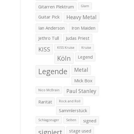
Gitarren Plektrum
Glam
Guitar Pick
Heavy Metal
Ian Anderson
Iron Maiden
Jethro Tull
Judas Priest
KISS
KISS Kruise
Kruise
Köln
Legend
Legende
Metal
Mick Box
Paul Stanley
Nico McBrain
Rarität
Rock and Roll
Sammlerstück
signed
Schlagzeuger
Selten
signiert
stage used