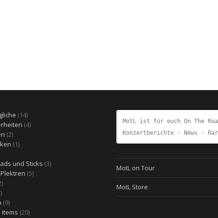
14
gliche
14
MotL ist für euch On The Roa
Produkte
4
rheiten
4
Konzertberichte - News - Rar
2
Produkte
en
2
Produkte
1
rken
1
4
Produkt
rodukte
3
ads und Sticks
3
MotL on Tour
5
Produkte
 Plektren
5
12
Produkte
2
MotL Store
1
Produkte
1
Produkt
9
n
9
Produkte
20
e Items
20