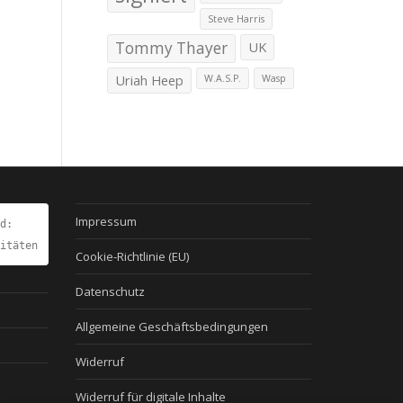
Steve Harris
Tommy Thayer
UK
Uriah Heep
W.A.S.P.
Wasp
Impressum
d:
itäten
Cookie-Richtlinie (EU)
Datenschutz
Allgemeine Geschäftsbedingungen
Widerruf
Widerruf für digitale Inhalte