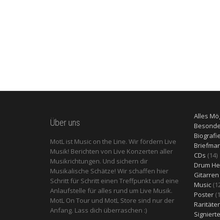
Alles Mö
Über uns
Besonde
Biografi
MotL ist Music on the Line. Wir fördern Live
Briefma
Musik! Berichten von Live Konzerten aller
1
CDs
14
Musikrichtungen. Und sichern dir
P
Drum He
Musikalische Schätze! Wir schaffen hier
Gitarren
Schritt für Schritt einen Treffpunkt und eine
Music
1
Anlaufstelle für alles rund um Live Musik.
Poster
MotL On Tour und MotL Store sind nur der
Raritäte
Anfang. Lass dich überraschen :)
Signiert