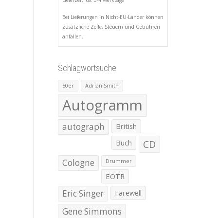
Lieferzeit: ca. 3-4 Werktage
Bei Lieferungen in Nicht-EU-Länder können
zusätzliche Zölle, Steuern und Gebühren
anfallen.
Schlagwortsuche
50er
Adrian Smith
Autogramm
autograph
British
Buch
CD
Cologne
Drummer
EOTR
Eric Singer
Farewell
Gene Simmons