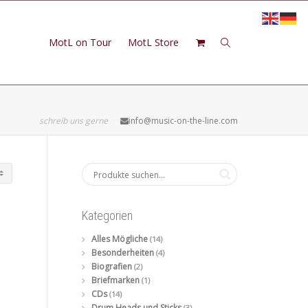
MotL on Tour
MotL Store
schreib uns gerne
info@music-on-the-line.com
Kategorien
Alles Mögliche
(14)
Besonderheiten
(4)
Biografien
(2)
Briefmarken
(1)
CDs
(14)
Drum Heads und Sticks
(3)