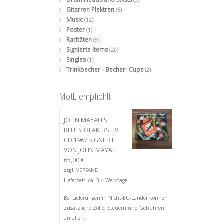
Gitarren Plektren
(5)
Music
(12)
Poster
(1)
Raritäten
(9)
Signierte Items
(20)
Singles
(1)
Trinkbecher - Becher- Cups
(2)
MotL empfiehlt
JOHN MAYALLS
BLUESBREAKERS LIVE
CD 1967 SIGNIERT
VON JOHN MAYALL
65,00
€
zzgl.
VERSAND
Lieferzeit: ca. 3-4 Werktage
Bei Lieferungen in Nicht-EU-Länder können
zusätzliche Zölle, Steuern und Gebühren
anfallen.