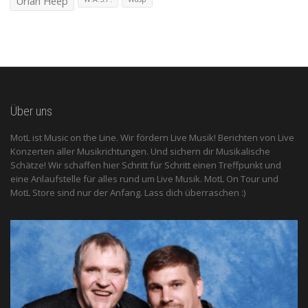
Uriah Heep
Über uns
MotL ist Music on the Line. Wir fördern Live Musik! Berichten von Live
Konzerten aller Musikrichtungen. Und sichern dir Musikalische
Schätze! Wir schaffen hier Schritt für Schritt einen Treffpunkt und
eine Anlaufstelle für alles rund um Live Musik. MotL On Tour und
MotL Store sind nur der Anfang. Lass dich überraschen :)