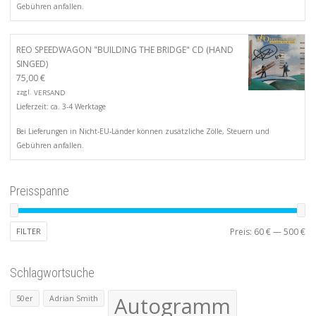
Gebühren anfallen.
REO SPEEDWAGON "BUILDING THE BRIDGE" CD (HAND
SINGED)
75,00
€
zzgl.
VERSAND
Lieferzeit: ca. 3-4 Werktage
Bei Lieferungen in Nicht-EU-Länder können zusätzliche Zölle, Steuern und
Gebühren anfallen.
Preisspanne
Mi
Ma
FILTER
Preis:
60 €
—
500 €
Pr
Pr
Schlagwortsuche
Autogramm
50er
Adrian Smith