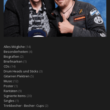
14
Alles Mögliche
14
Produkte
4
Besonderheiten
4
2
Produkte
Biografien
2
Produkte
1
Briefmarken
1
14
Produkt
CDs
14
Produkte
3
Drum Heads und Sticks
3
5
Produkte
Gitarren Plektren
5
12
Produkte
Music
12
1
Produkte
Poster
1
Produkt
9
Raritäten
9
Produkte
20
Signierte Items
20
1
Produkte
Singles
1
Produkt
2
Trinkbecher - Becher- Cups
2