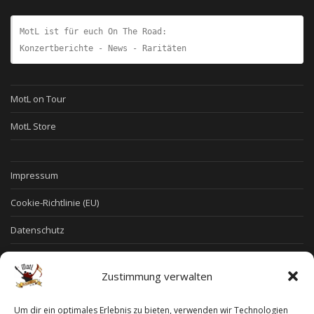
Produkte
MotL ist für euch On The Road:
Konzertberichte - News - Raritäten
MotL on Tour
MotL Store
Impressum
Cookie-Richtlinie (EU)
Datenschutz
Allgemeine Geschäftsbedingungen
Zustimmung verwalten
Widerruf
Um dir ein optimales Erlebnis zu bieten, verwenden wir Technologien
Widerruf für digitale Inhalte