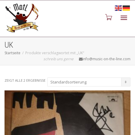
Toggl
UK
Startseite
Produkte verschlagwortet mit „UK“
schreib uns gerne
info@music-on-the-line.com
navig
ZEIGT ALLE 2 ERGEBNISSE