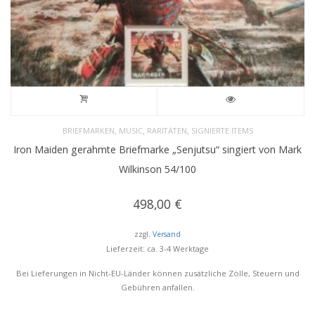
,
,
,
BRIEFMARKEN
MUSIC
RARITÄTEN
SIGNIERTE ITEMS
Iron Maiden gerahmte Briefmarke „Senjutsu“ singiert von Mark
Wilkinson 54/100
498,00
€
zzgl.
Versand
Lieferzeit: ca. 3-4 Werktage
Bei Lieferungen in Nicht-EU-Länder können zusätzliche Zölle, Steuern und
Gebühren anfallen.