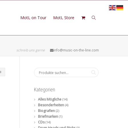
MotL on Tour
MotL Store
schreib uns gerne
info@music-on-the-line.com
Kategorien
Alles Mögliche
(14)
Besonderheiten
(4)
Biografien
(2)
Briefmarken
(1)
CDs
(14)
Drum Heads und Sticks
(3)