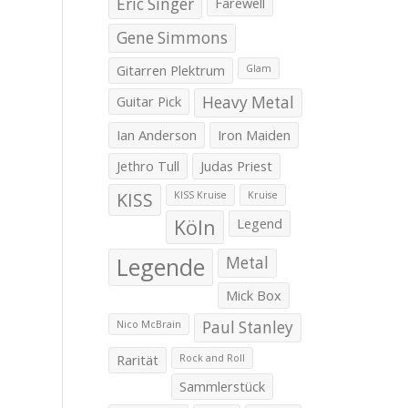
Eric Singer
Farewell
Gene Simmons
Gitarren Plektrum
Glam
Guitar Pick
Heavy Metal
Ian Anderson
Iron Maiden
Jethro Tull
Judas Priest
KISS
KISS Kruise
Kruise
Köln
Legend
Legende
Metal
Mick Box
Paul Stanley
Nico McBrain
Rarität
Rock and Roll
Sammlerstück