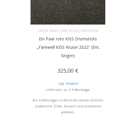
,
DRUM HEADS UND STICKS
RARITÄTEN
Ein Paar rote KISS Drumsticks
IN DEN WARENKORB
„Farewell KISS Kruise 2022“ (Eric
Singer)
325,00
€
zzgl.
Versand
Lieferzeit: ca. 3-4 Werktage
Bei Lieferungen in Nicht-EU-Länder können
zusätzliche Zölle, Steuern und Gebühren
anfallen.