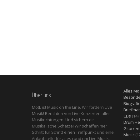
Alles Mö
Über uns
Besonde
Biografi
MotL ist Music on the Line. Wir fördern Live
Briefma
Musik! Berichten von Live Konzerten aller
1
CDs
14
Musikrichtungen. Und sichern dir
P
Drum He
Musikalische Schätze! Wir schaffen hier
Gitarren
Schritt für Schritt einen Treffpunkt und eine
Music
1
Anlaufstelle für alles rund um Live Musik.