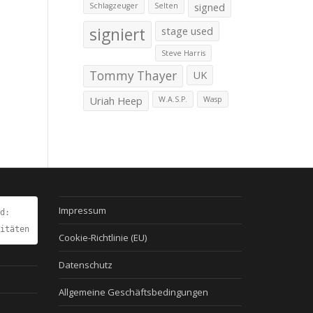
signed
Schlagzeuger
Selten
signiert
stage used
Steve Harris
Tommy Thayer
UK
Uriah Heep
W.A.S.P.
Wasp
Impressum
d:
itäten
Cookie-Richtlinie (EU)
Datenschutz
Allgemeine Geschäftsbedingungen