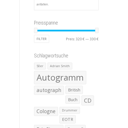
anfallen.
Preisspanne
Min.
Max.
FILTER
Preis:
320 €
—
330 €
Preis
Preis
Schlagwortsuche
50er
Adrian Smith
Autogramm
autograph
British
Buch
CD
Cologne
Drummer
EOTR