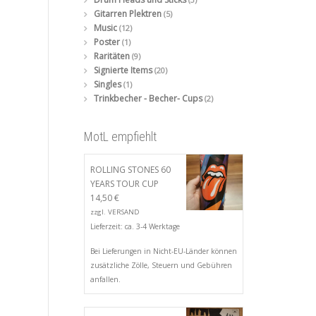
Gitarren Plektren
(5)
Music
(12)
Poster
(1)
Raritäten
(9)
Signierte Items
(20)
Singles
(1)
Trinkbecher - Becher- Cups
(2)
MotL empfiehlt
ROLLING STONES 60
YEARS TOUR CUP
14,50
€
zzgl.
VERSAND
Lieferzeit: ca. 3-4 Werktage
Bei Lieferungen in Nicht-EU-Länder können
zusätzliche Zölle, Steuern und Gebühren
anfallen.