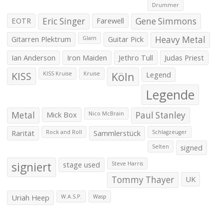
Drummer
EOTR
Eric Singer
Farewell
Gene Simmons
Gitarren Plektrum
Guitar Pick
Heavy Metal
Glam
Ian Anderson
Iron Maiden
Jethro Tull
Judas Priest
KISS
Köln
Legend
KISS Kruise
Kruise
Legende
Metal
Mick Box
Paul Stanley
Nico McBrain
Rarität
Sammlerstück
Rock and Roll
Schlagzeuger
signed
Selten
signiert
stage used
Steve Harris
Tommy Thayer
UK
Uriah Heep
W.A.S.P.
Wasp