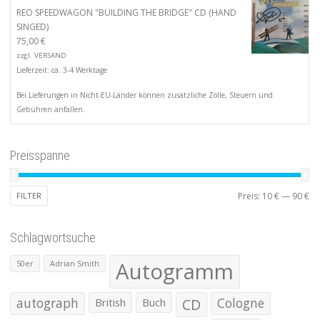
REO SPEEDWAGON "BUILDING THE BRIDGE" CD (HAND
SINGED)
75,00
€
zzgl.
VERSAND
Lieferzeit: ca. 3-4 Werktage
Bei Lieferungen in Nicht-EU-Länder können zusätzliche Zölle, Steuern und
Gebühren anfallen.
Preisspanne
Mi
Ma
FILTER
Preis:
10 €
—
90 €
Pr
Pr
Schlagwortsuche
Autogramm
50er
Adrian Smith
autograph
British
Buch
CD
Cologne