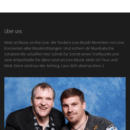
Über uns
MotL ist Music on the Line. Wir fördern Live Musik! Berichten von Live
Konzerten aller Musikrichtungen. Und sichern dir Musikalische
Schätze! Wir schaffen hier Schritt für Schritt einen Treffpunkt und
eine Anlaufstelle für alles rund um Live Musik. MotL On Tour und
MotL Store sind nur der Anfang. Lass dich überraschen :)