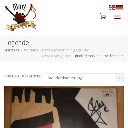
Toggl
Legende
Startseite
Produkte verschlagwortet mit „Legende“
schreib uns gerne
info@music-on-the-line.com
navig
ZEIGT ALLE 8 ERGEBNISSE