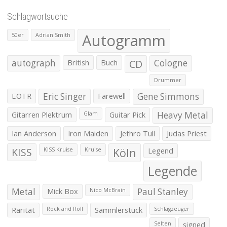
Pr
Pr
Schlagwortsuche
Autogramm
50er
Adrian Smith
autograph
British
Buch
CD
Cologne
Drummer
EOTR
Eric Singer
Farewell
Gene Simmons
Gitarren Plektrum
Guitar Pick
Heavy Metal
Glam
Ian Anderson
Iron Maiden
Jethro Tull
Judas Priest
KISS
Köln
Legend
KISS Kruise
Kruise
Legende
Metal
Mick Box
Paul Stanley
Nico McBrain
Rarität
Sammlerstück
Rock and Roll
Schlagzeuger
signed
Selten