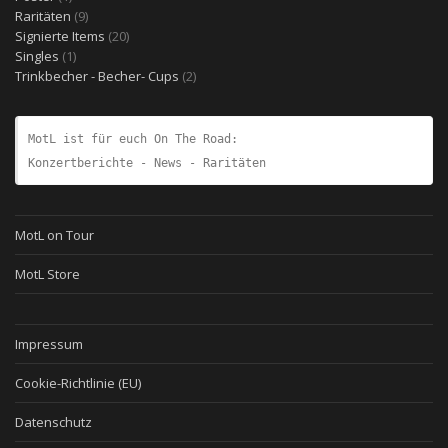
Produkt
9
Raritäten
9
Produkte
20
Signierte Items
20
1
Produkte
Singles
1
Produkt
2
Trinkbecher - Becher- Cups
2
Produkte
MotL ist für euch On The Road:
Konzertberichte - News - Raritäten
MotL on Tour
MotL Store
Impressum
Cookie-Richtlinie (EU)
Datenschutz