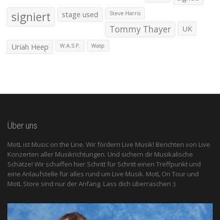
signiert
stage used
Steve Harris
Tommy Thayer
UK
Uriah Heep
W.A.S.P.
Wasp
Über uns
MotL ist Music on the Line. Wir fördern Live Musik! Berichten von Live
Konzerten aller Musikrichtungen. Und sichern dir Musikalische
Schätze! Wir schaffen hier Schritt für Schritt einen Treffpunkt und
eine Anlaufstelle für alles rund um Live Musik. MotL On Tour und
MotL Store sind nur der Anfang. Lass dich überraschen :)