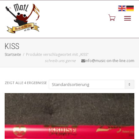
Toggl
KISS
Startseite
Produkte verschlagwortet mit „KISS“
schreib uns gerne
info@music-on-the-line.com
navig
ZEIGT ALLE 4 ERGEBNISSE