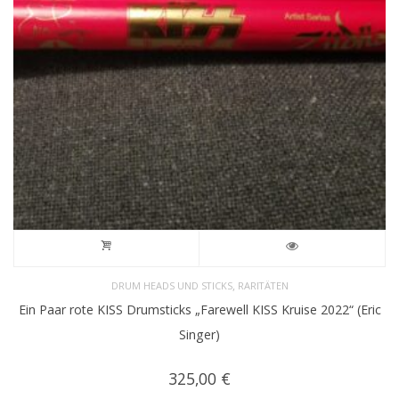
,
DRUM HEADS UND STICKS
RARITÄTEN
Ein Paar rote KISS Drumsticks „Farewell KISS Kruise 2022“ (Eric
Singer)
325,00
€