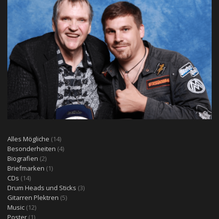
14
Alles Mögliche
14
Produkte
4
Besonderheiten
4
2
Produkte
Biografien
2
Produkte
1
Briefmarken
1
14
Produkt
CDs
14
Produkte
3
Drum Heads und Sticks
3
5
Produkte
Gitarren Plektren
5
12
Produkte
Music
12
1
Produkte
Poster
1