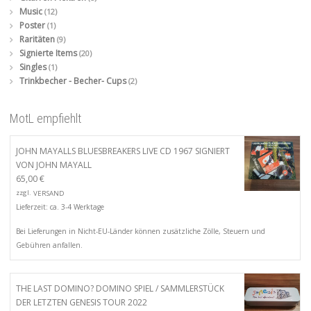
Music
(12)
Poster
(1)
Raritäten
(9)
Signierte Items
(20)
Singles
(1)
Trinkbecher - Becher- Cups
(2)
MotL empfiehlt
JOHN MAYALLS BLUESBREAKERS LIVE CD 1967 SIGNIERT
VON JOHN MAYALL
65,00
€
zzgl.
VERSAND
Lieferzeit: ca. 3-4 Werktage
Bei Lieferungen in Nicht-EU-Länder können zusätzliche Zölle, Steuern und
Gebühren anfallen.
THE LAST DOMINO? DOMINO SPIEL / SAMMLERSTÜCK
DER LETZTEN GENESIS TOUR 2022