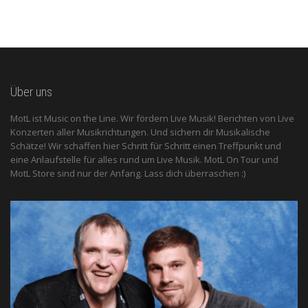
Über uns
MotL ist Music on the Line. Wir fördern Live Musik! Berichten von Live
Konzerten aller Musikrichtungen. Und sichern dir Musikalische
Schätze! Wir schaffen hier Schritt für Schritt einen Treffpunkt und
eine Anlaufstelle für alles rund um Live Musik. MotL On Tour und
MotL Store sind nur der Anfang. Lass dich überraschen :)