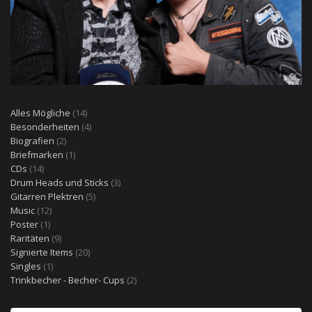
14
Alles Mögliche
14
Produkte
4
Besonderheiten
4
2
Produkte
Biografien
2
Produkte
1
Briefmarken
1
14
Produkt
CDs
14
Produkte
3
Drum Heads und Sticks
3
5
Produkte
Gitarren Plektren
5
12
Produkte
Music
12
1
Produkte
Poster
1
Produkt
9
Raritäten
9
Produkte
20
Signierte Items
20
1
Produkte
Singles
1
Produkt
2
Trinkbecher - Becher- Cups
2
Produkte