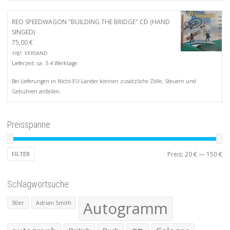
REO SPEEDWAGON "BUILDING THE BRIDGE" CD (HAND
SINGED)
75,00
€
zzgl.
VERSAND
Lieferzeit: ca. 3-4 Werktage
Bei Lieferungen in Nicht-EU-Länder können zusätzliche Zölle, Steuern und
Gebühren anfallen.
Preisspanne
Mi
Ma
FILTER
Preis:
20 €
—
150 €
Pr
Pr
Schlagwortsuche
Autogramm
50er
Adrian Smith