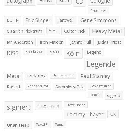
autograph
British
Buch
CD
Cologne
Drummer
EOTR
Eric Singer
Farewell
Gene Simmons
Gitarren Plektrum
Guitar Pick
Heavy Metal
Glam
Ian Anderson
Iron Maiden
Jethro Tull
Judas Priest
KISS
Köln
Legend
KISS Kruise
Kruise
Legende
Metal
Mick Box
Paul Stanley
Nico McBrain
Rarität
Sammlerstück
Rock and Roll
Schlagzeuger
signed
Selten
signiert
stage used
Steve Harris
Tommy Thayer
UK
Uriah Heep
W.A.S.P.
Wasp