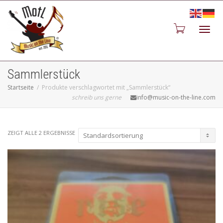
Toggl
Sammlerstück
Startseite
Produkte verschlagwortet mit „Sammlerstück“
schreib uns gerne
info@music-on-the-line.com
navig
ZEIGT ALLE 2 ERGEBNISSE