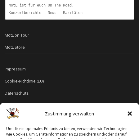
MotL ist für euch On The Road:
Konzertberichte - News - Raritäten
MotL on Tour
MotL Store
Impressum
Cookie-Richtlinie (EU)
Datenschutz
Allgemeine Geschäftsbedingungen
Zustimmung verwalten
Widerruf
Um dir ein optimales Erlebnis zu bieten, verwenden wir Technologien
Widerruf für digitale Inhalte
wie Cookies, um Geräteinformationen zu speichern und/oder darauf