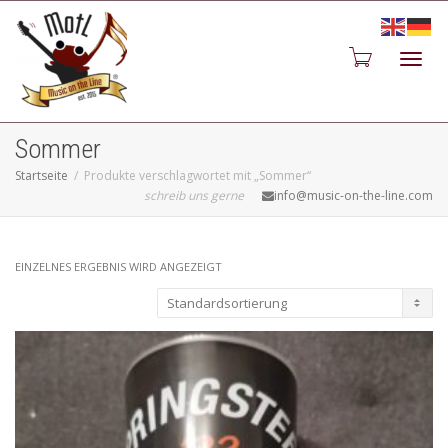
Toggl
Sommer
Startseite
Produkte verschlagwortet mit „Sommer“
schreib uns gerne
info@music-on-the-line.com
navig
EINZELNES ERGEBNIS WIRD ANGEZEIGT