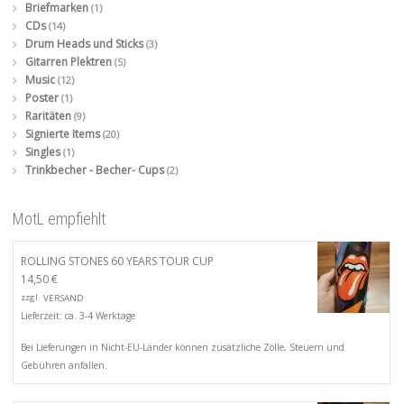
Briefmarken
(1)
CDs
(14)
Drum Heads und Sticks
(3)
Gitarren Plektren
(5)
Music
(12)
Poster
(1)
Raritäten
(9)
Signierte Items
(20)
Singles
(1)
Trinkbecher - Becher- Cups
(2)
MotL empfiehlt
ROLLING STONES 60 YEARS TOUR CUP
14,50
€
zzgl.
VERSAND
Lieferzeit: ca. 3-4 Werktage
Bei Lieferungen in Nicht-EU-Länder können zusätzliche Zölle, Steuern und
Gebühren anfallen.