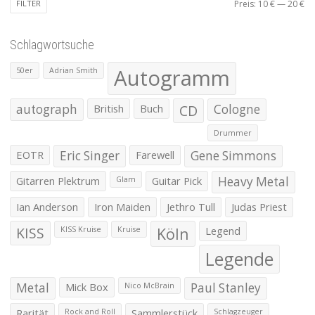
Mi
Ma
FILTER
Preis:
10 €
—
20 €
Pr
Pr
Schlagwortsuche
Autogramm
50er
Adrian Smith
autograph
British
Buch
CD
Cologne
Drummer
EOTR
Eric Singer
Farewell
Gene Simmons
Gitarren Plektrum
Guitar Pick
Heavy Metal
Glam
Ian Anderson
Iron Maiden
Jethro Tull
Judas Priest
KISS
Köln
Legend
KISS Kruise
Kruise
Legende
Metal
Mick Box
Paul Stanley
Nico McBrain
Rarität
Sammlerstück
Rock and Roll
Schlagzeuger