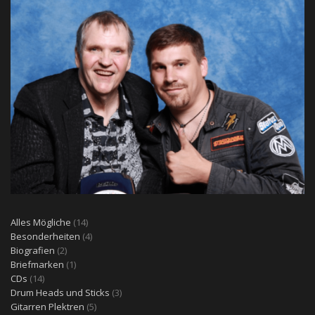
14
Alles Mögliche
14
Produkte
4
Besonderheiten
4
2
Produkte
Biografien
2
Produkte
1
Briefmarken
1
14
Produkt
CDs
14
Produkte
3
Drum Heads und Sticks
3
5
Produkte
Gitarren Plektren
5