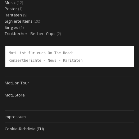
12
Produkte
Music
12
1
Produkte
Poster
1
Produkt
9
Raritäten
9
Produkte
20
Signierte Items
20
1
Produkte
Singles
1
Produkt
2
Trinkbecher - Becher- Cups
2
Produkte
MotL ist für euch On The Road:
Konzertberichte - News - Raritäten
MotL on Tour
MotL Store
Impressum
Cookie-Richtlinie (EU)