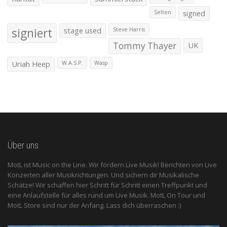
signed
Selten
signiert
stage used
Steve Harris
Tommy Thayer
UK
Uriah Heep
W.A.S.P.
Wasp
Über uns
MotL ist Music on the Line. Wir fördern Live Musik! Berichten von Live
Konzerten aller Musikrichtungen. Und sichern dir Musikalische
Schätze! Wir schaffen hier Schritt für Schritt einen Treffpunkt und
eine Anlaufstelle für alles rund um Live Musik. MotL On Tour und
MotL Store sind nur der Anfang. Lass dich überraschen :)