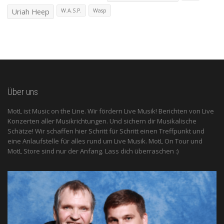
Uriah Heep
W.A.S.P.
Wasp
Über uns
MotL ist Music on the Line. Wir fördern Live Musik! Berichten von Live
Konzerten aller Musikrichtungen. Und sichern dir Musikalische
Schätze! Wir schaffen hier Schritt für Schritt einen Treffpunkt und
eine Anlaufstelle für alles rund um Live Musik. MotL On Tour und
MotL Store sind nur der Anfang. Lass dich überraschen :)