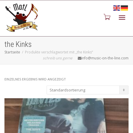
Toggl
the Kinks
Startseite
Produkte verschlagwortet mit „the Kinks“
schreib uns gerne
info@music-on-the-line.com
navig
EINZELNES ERGEBNIS WIRD ANGEZEIGT