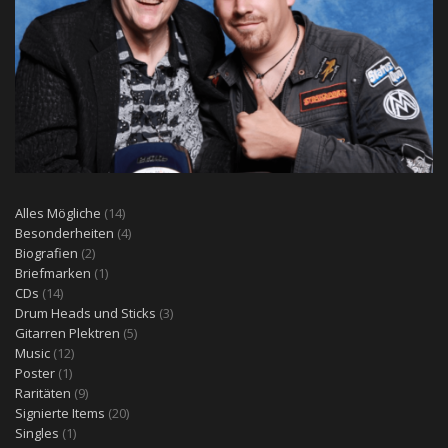
14
Alles Mögliche
14
Produkte
4
Besonderheiten
4
2
Produkte
Biografien
2
Produkte
1
Briefmarken
1
14
Produkt
CDs
14
Produkte
3
Drum Heads und Sticks
3
5
Produkte
Gitarren Plektren
5
12
Produkte
Music
12
1
Produkte
Poster
1
Produkt
9
Raritäten
9
Produkte
20
Signierte Items
20
1
Produkte
Singles
1