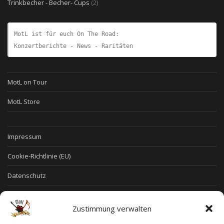
Produkt
2
Trinkbecher - Becher- Cups
2
Produkte
MotL ist für euch On The Road:
Konzertberichte - News - Raritäten
MotL on Tour
MotL Store
Impressum
Cookie-Richtlinie (EU)
Datenschutz
Allgemeine Geschäftsbedingungen
Zustimmung verwalten
Widerruf