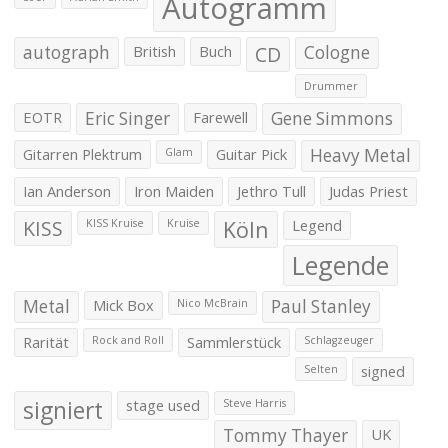
Autogramm
autograph
British
Buch
CD
Cologne
Drummer
EOTR
Eric Singer
Farewell
Gene Simmons
Gitarren Plektrum
Guitar Pick
Heavy Metal
Glam
Ian Anderson
Iron Maiden
Jethro Tull
Judas Priest
KISS
Köln
Legend
KISS Kruise
Kruise
Legende
Metal
Mick Box
Paul Stanley
Nico McBrain
Rarität
Sammlerstück
Rock and Roll
Schlagzeuger
signed
Selten
signiert
stage used
Steve Harris
Tommy Thayer
UK