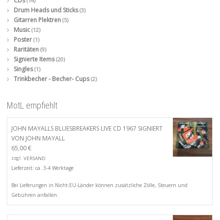
CDs
(14)
Drum Heads und Sticks
(3)
Gitarren Plektren
(5)
Music
(12)
Poster
(1)
Raritäten
(9)
Signierte Items
(20)
Singles
(1)
Trinkbecher - Becher- Cups
(2)
MotL empfiehlt
JOHN MAYALLS BLUESBREAKERS LIVE CD 1967 SIGNIERT
VON JOHN MAYALL
65,00
€
zzgl.
VERSAND
Lieferzeit: ca. 3-4 Werktage
Bei Lieferungen in Nicht-EU-Länder können zusätzliche Zölle, Steuern und
Gebühren anfallen.