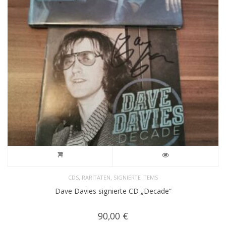
,
,
CDS
RARITÄTEN
SIGNIERTE ITEMS
Dave Davies signierte CD „Decade“
90,00
€