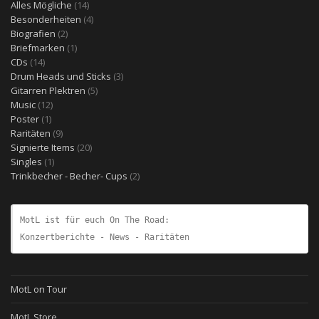
14
Alles Mögliche
14
Produkte
4
Besonderheiten
4
2
Produkte
Biografien
2
Produkte
1
Briefmarken
1
14
Produkt
CDs
14
Produkte
3
Drum Heads und Sticks
3
5
Produkte
Gitarren Plektren
5
12
Produkte
Music
12
1
Produkte
Poster
1
Produkt
9
Raritäten
9
Produkte
20
Signierte Items
20
1
Produkte
Singles
1
Produkt
2
Trinkbecher - Becher- Cups
2
Produkte
MotL ist für euch On The Road:
Konzertberichte - News - Raritäten
MotL on Tour
MotL Store