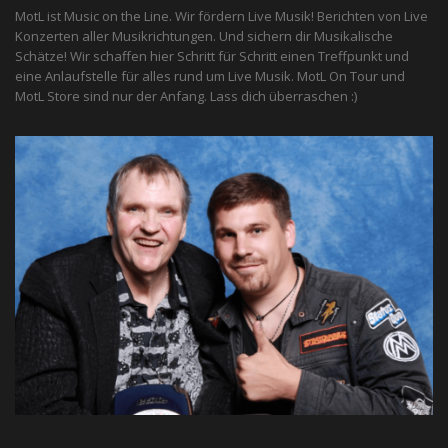
MotL ist Music on the Line. Wir fördern Live Musik! Berichten von Live
Konzerten aller Musikrichtungen. Und sichern dir Musikalische
Schätze! Wir schaffen hier Schritt für Schritt einen Treffpunkt und
eine Anlaufstelle für alles rund um Live Musik. MotL On Tour und
MotL Store sind nur der Anfang. Lass dich überraschen :)