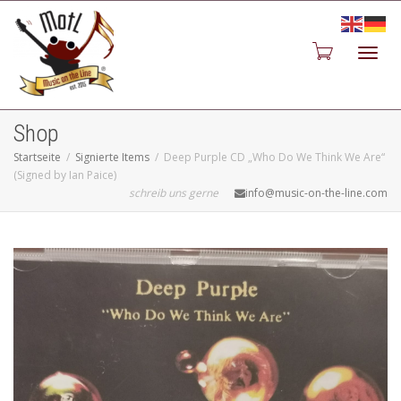
Toggl
Shop
Startseite
Signierte Items
Deep Purple CD „Who Do We Think We Are“
(Signed by Ian Paice)
schreib uns gerne
info@music-on-the-line.com
navig