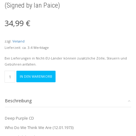
(Signed by Ian Paice)
34,99
€
zzgl.
Versand
Lieferzeit: ca. 3-4 Werktage
Bei Lieferungen in Nicht-EU-Länder können zusätzliche Zölle, Steuern und
Gebühren anfallen.
Deep
IN DEN WARENKORB
Purple
CD
"Who
Do
Beschreibung
We
Think
We
Deep Purple CD
Are"
Who Do We Think We Are (12.01.1973)
(Signed
by