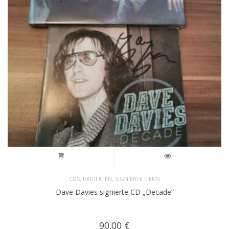
,
,
CDS
RARITÄTEN
SIGNIERTE ITEMS
Dave Davies signierte CD „Decade“
90,00
€