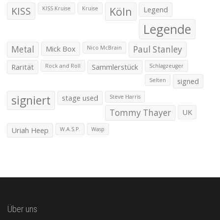
KISS
Köln
Legend
KISS Kruise
Kruise
Legende
Metal
Mick Box
Paul Stanley
Nico McBrain
Rarität
Sammlerstück
Rock and Roll
Schlagzeuger
signed
Selten
signiert
stage used
Steve Harris
Tommy Thayer
UK
Uriah Heep
W.A.S.P.
Wasp
Über uns