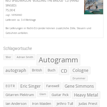
REO SPEEDWAGON "BUILDING THE BRIDGE" CD (HAND
SINGED)
75,00
€
zzgl.
VERSAND
Lieferzeit: ca. 3-4 Werktage
Bei Lieferungen in Nicht-EU-Länder können zusätzliche Zölle, Steuern und
Gebühren anfallen.
Schlagwortsuche
Autogramm
50er
Adrian Smith
autograph
British
Buch
CD
Cologne
Drummer
EOTR
Eric Singer
Farewell
Gene Simmons
Gitarren Plektrum
Guitar Pick
Heavy Metal
Glam
Ian Anderson
Iron Maiden
Jethro Tull
Judas Priest