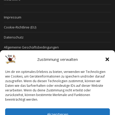
Impressum
Cookie-Richtlinie (EU)
Datenschutz
Allgemeine Geschäftsbedingungen
Widerruf
Zustimmung verwalten
Widerruf für digitale Inhalte
Um dir ein optimales Erlebnis zu bieten, verwenden wir Technologien
wie Cookies, um Geräteinformationen zu speichern und/oder darauf
Zahlungsweisen
zuzugreifen. Wenn du diesen Technologien zustimmst, können wir
Daten wie das Surfverhalten oder eindeutige IDs auf dieser Website
Versand & Lieferung
verarbeiten. Wenn du deine Zustimmung nicht erteilst oder
zurückziehst, können bestimmte Merkmale und Funktionen
beeinträchtigt werden.
Startseite
/
Signierte Items
/ Deep Purple CD „Who Do We Think We Are“
(Signed by Ian Paice)
Akzeptieren