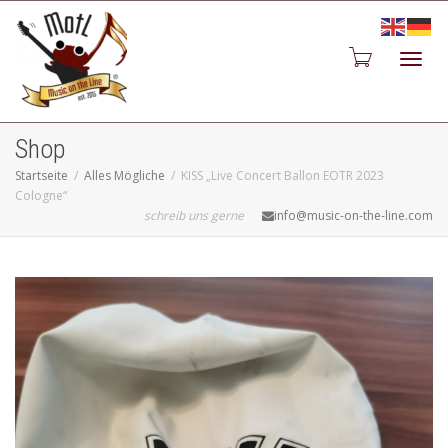
Toggl
Shop
Startseite
Alles Mögliche
KISS „Live Concert Ballon EOTR 2023
Cologne“
schreib uns gerne
info@music-on-the-line.com
navig