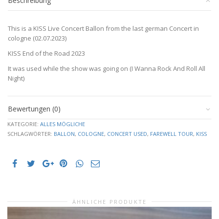
Beschreibung
2023
Cologne"
Menge
This is a KISS Live Concert Ballon from the last german Concert in
cologne (02.07.2023)
KISS End of the Road 2023
It was used while the show was going on (I Wanna Rock And Roll All
Night)
Bewertungen (0)
KATEGORIE:
ALLES MÖGLICHE
SCHLAGWÖRTER:
BALLON
,
COLOGNE
,
CONCERT USED
,
FAREWELL TOUR
,
KISS
ÄHNLICHE PRODUKTE