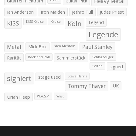
Gitarren Plektrum
Guitar Pick
Heavy Metal
Glam
Ian Anderson
Iron Maiden
Jethro Tull
Judas Priest
KISS
Köln
Legend
KISS Kruise
Kruise
Legende
Metal
Mick Box
Paul Stanley
Nico McBrain
Rarität
Sammlerstück
Rock and Roll
Schlagzeuger
signed
Selten
signiert
stage used
Steve Harris
Tommy Thayer
UK
Uriah Heep
W.A.S.P.
Wasp