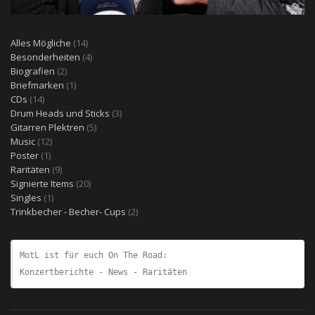
14
Alles Mögliche
14
Produkte
4
Besonderheiten
4
2
Produkte
Biografien
2
Produkte
1
Briefmarken
1
14
Produkt
CDs
14
Produkte
3
Drum Heads und Sticks
3
5
Produkte
Gitarren Plektren
5
12
Produkte
Music
12
1
Produkte
Poster
1
Produkt
9
Raritäten
9
Produkte
20
Signierte Items
20
1
Produkte
Singles
1
Produkt
2
Trinkbecher - Becher- Cups
2
Produkte
MotL ist für euch On The Road:
Konzertberichte - News - Raritäten