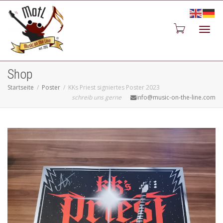
Toggl
Shop
Startseite
Poster
KKs Priest signiertes Poster 2023
schreib uns gerne
info@music-on-the-line.com
navig