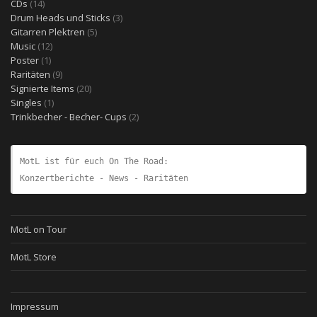
14
Produkt
CDs
14
Produkte
3
Drum Heads und Sticks
3
5
Produkte
Gitarren Plektren
5
12
Produkte
Music
12
1
Produkte
Poster
1
Produkt
9
Raritäten
9
Produkte
20
Signierte Items
20
1
Produkte
Singles
1
Produkt
2
Trinkbecher - Becher- Cups
2
Produkte
MotL ist für euch On The Road:
Konzertberichte - News - Raritäten
MotL on Tour
MotL Store
Impressum