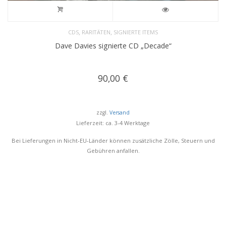
,
,
CDS
RARITÄTEN
SIGNIERTE ITEMS
Dave Davies signierte CD „Decade“
90,00
€
zzgl.
Versand
Lieferzeit: ca. 3-4 Werktage
Bei Lieferungen in Nicht-EU-Länder können zusätzliche Zölle, Steuern und
Gebühren anfallen.