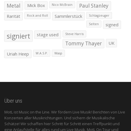
Metal
Mick Box
Paul Stanley
Nico McBrain
Rarität
Sammlerstück
Rock and Roll
Schlagzeuger
signed
Selten
signiert
stage used
Steve Harris
Tommy Thayer
UK
Uriah Heep
W.A.S.P.
Wasp
Über uns
MotL ist Music on the Line. Wir fördern Live Musik! Berichten von Live
Konzerten aller Musikrichtungen. Und sichern dir Musikalische
Schätze! Wir schaffen hier Schritt für Schritt einen Treffpunkt und
eine Anlaufstelle für alles rund um Live Musik. MotL On Tour und