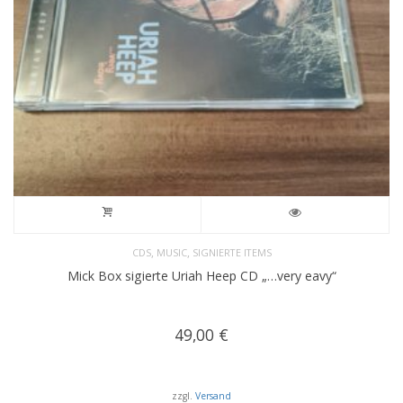
,
,
CDS
MUSIC
SIGNIERTE ITEMS
Mick Box sigierte Uriah Heep CD „…very eavy“
49,00
€
zzgl.
Versand