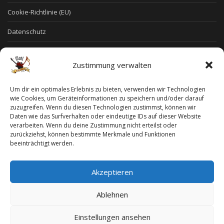
Cookie-Richtlinie (EU)
Datenschutz
Allgemeine Geschäftsbedingungen
Zustimmung verwalten
Widerruf
Um dir ein optimales Erlebnis zu bieten, verwenden wir Technologien
Widerruf für digitale Inhalte
wie Cookies, um Geräteinformationen zu speichern und/oder darauf
zuzugreifen. Wenn du diesen Technologien zustimmst, können wir
Zahlungsweisen
Daten wie das Surfverhalten oder eindeutige IDs auf dieser Website
verarbeiten. Wenn du deine Zustimmung nicht erteilst oder
Versand & Lieferung
zurückziehst, können bestimmte Merkmale und Funktionen
beeinträchtigt werden.
Startseite
/
Poster
/ KKs Priest signiertes Poster 2023
Akzeptieren
Ablehnen
©[2024] Music-on-the-Line GBR, Köln - Alle Rechte vorbehalten: dies
Einstellungen ansehen