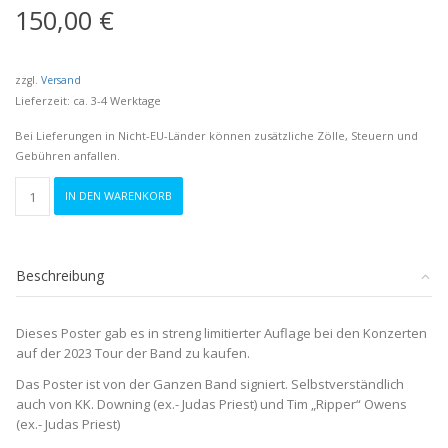
150,00
€
zzgl.
Versand
Lieferzeit: ca. 3-4 Werktage
Bei Lieferungen in Nicht-EU-Länder können zusätzliche Zölle, Steuern und
Gebühren anfallen.
KKs
IN DEN WARENKORB
Priest
signiertes
Poster
2023
Beschreibung
Menge
Dieses Poster gab es in streng limitierter Auflage bei den Konzerten
auf der 2023 Tour der Band zu kaufen.
Das Poster ist von der Ganzen Band signiert. Selbstverständlich
auch von KK. Downing (ex.- Judas Priest) und Tim „Ripper“ Owens
(ex.- Judas Priest)