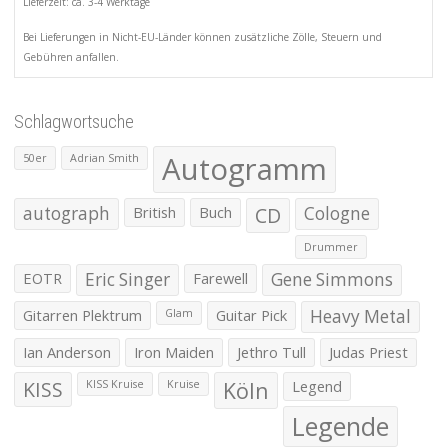
Lieferzeit: ca. 3-4 Werktage
Bei Lieferungen in Nicht-EU-Länder können zusätzliche Zölle, Steuern und
Gebühren anfallen.
Schlagwortsuche
Autogramm
50er
Adrian Smith
autograph
British
Buch
CD
Cologne
Drummer
EOTR
Eric Singer
Farewell
Gene Simmons
Gitarren Plektrum
Guitar Pick
Heavy Metal
Glam
Ian Anderson
Iron Maiden
Jethro Tull
Judas Priest
KISS
Köln
Legend
KISS Kruise
Kruise
Legende